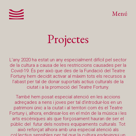
Menú
Projectes
L’any 2020 ha estat un any especialment difícil pel sector
de la cultura a causa de les restriccions causades per la
Covid-19. És per això que des de la Fundació del Teatre
Fortuny hem decidit activar al màxim tots els recursos a
l’abast per tal de donar suportals actius culturals de la
ciutat i a la promoció del Teatre Fortuny.
També hem posat especial atenció en les accions
adreçades a nens i joves per tal d’introduir-los en un
patrimoni únic a la ciutat i al territori com és el Teatre
Fortuny i, alhora, endinsar-los en el món de la música i les
arts escèniques als que forçosament hauran de ser el
públic del futur dels nostres equipaments culturals. Tot
això reforçat alhora amb una especial atenció als
col·lectius sensibles per tal que la cultura esdevingui un